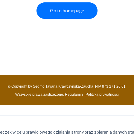
Go to homepage
© Copyright by Sedmo Tatiana Krawczyńska-Zaucha, NIP 873 271 26 61 
Wszystkie prawa zastrzeżone, 
Regulamin i Polityka prywatności
eczek w celu prawidłowego działania strony oraz zbierania danych st